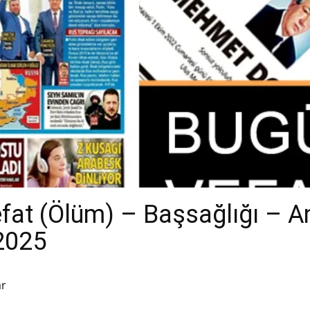
efat (Ölüm) – Başsağlığı – 
.2025
ar