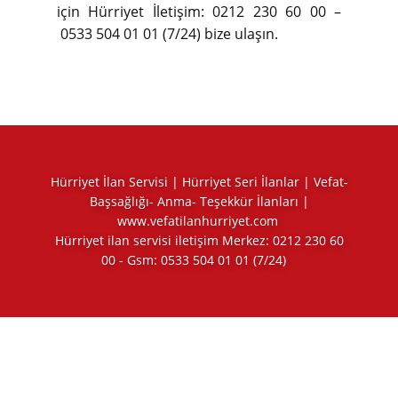
için Hürriyet İletişim: 0212 230 60 00 –
0533 504 01 01 (7/24) bize ulaşın.
Hürriyet İlan Servisi | Hürriyet Seri İlanlar | Vefat-
Başsağlığı- Anma- Teşekkür İlanları |
www.vefatilanhurriyet.com
Hürriyet ilan servisi iletişim Merkez:
0212 230 60
00
- Gsm:
0533 504 01 01
(7/24)