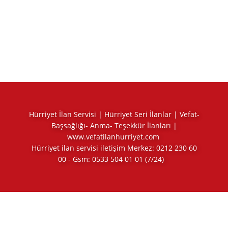
Hürriyet İlan Servisi | Hürriyet Seri İlanlar | Vefat-
Başsağlığı- Anma- Teşekkür İlanları |
www.vefatilanhurriyet.com
Hürriyet ilan servisi iletişim Merkez:
0212 230 60
00
- Gsm:
0533 504 01 01
(7/24)