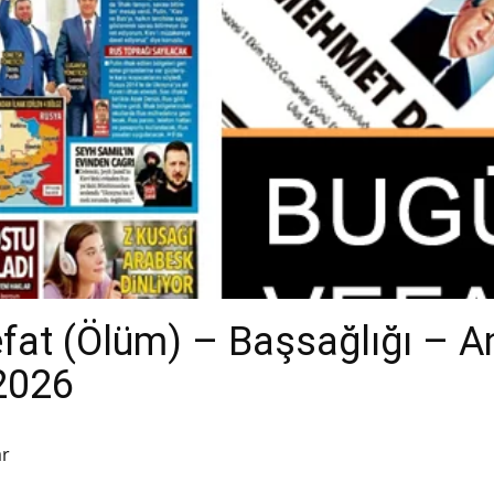
efat (Ölüm) – Başsağlığı – 
.2026
ar