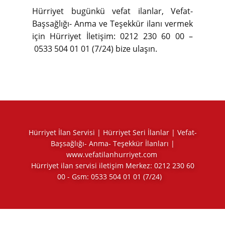
Hürriyet bugünkü vefat ilanlar, Vefat-
Başsağlığı- Anma ve Teşekkür ilanı vermek
için Hürriyet İletişim: 0212 230 60 00 –
0533 504 01 01 (7/24) bize ulaşın.
Hürriyet İlan Servisi | Hürriyet Seri İlanlar | Vefat-
Başsağlığı- Anma- Teşekkür İlanları |
www.vefatilanhurriyet.com
Hürriyet ilan servisi iletişim Merkez:
0212 230 60
00
- Gsm:
0533 504 01 01
(7/24)