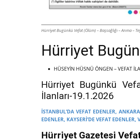
Hürriyet Bugünkü Vefat (Ölüm) – Başsağlığı – Anma – Teş
Hürriyet Bugünk
HÜSEYİN HÜSNÜ ÖNGEN – VEFAT İLA
Hürriyet Bugünkü Vef
İlanları-19.1.2026
İSTANBUL’DA VEFAT EDENLER,
ANKARA’
EDENLER,
KAYSERİ’DE VEFAT EDENLER,
Hürriyet Gazetesi Vefat 