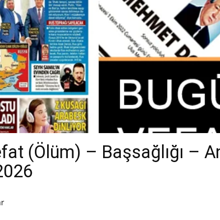
efat (Ölüm) – Başsağlığı – 
.2026
ar