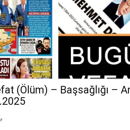
efat (Ölüm) – Başsağlığı – 
0.2025
ar