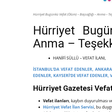
Hürriyet Bugünkü Vefat (Ölüm) – Başsağlığı – Anma – Teş
Hürriyet Bug
Anma – Teşekkü
HANİFİ SÜLLÜ – VEFAT İLANI,
İSTANBUL’DA VEFAT EDENLER,
ANKARA’
EDENLER,
KAYSERİ’DE VEFAT EDENLER,
Hürriyet Gazetesi Vefat 
Vefat ilanları
, kaybın duyurulması ve 
Hürriyet Vefat İlan Servisi
, bu duygu