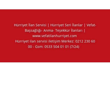
Hürriyet İlan Servisi | Hürriyet Seri İlanlar | Vefat-
Başsağlığı- Anma- Teşekkür İlanları |
www.vefatilanhurriyet.com
Hürriyet ilan servisi iletişim Merkez:
0212 230 60
00
- Gsm:
0533 504 01 01
(7/24)