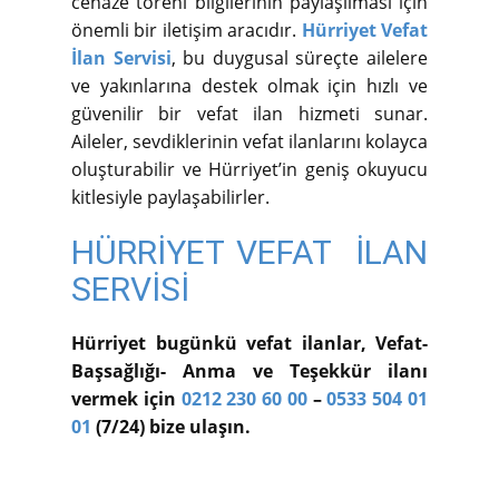
cenaze töreni bilgilerinin paylaşılması için
önemli bir iletişim aracıdır.
Hürriyet Vefat
İlan Servisi
, bu duygusal süreçte ailelere
ve yakınlarına destek olmak için hızlı ve
güvenilir bir vefat ilan hizmeti sunar.
Aileler, sevdiklerinin vefat ilanlarını kolayca
oluşturabilir ve Hürriyet’in geniş okuyucu
kitlesiyle paylaşabilirler.
HÜRRİYET VEFAT İLAN
SERVİSİ
Hürriyet bugünkü vefat ilanlar, Vefat-
Başsağlığı- Anma ve Teşekkür ilanı
vermek için
0212 230 60 00
–
0533 504 01
01
(7/24) bize ulaşın.