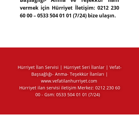
Başsağlığı- Anma ve Teşekkür ilanı
vermek için Hürriyet İletişim: 0212 230
60 00 – 0533 504 01 01 (7/24) bize ulaşın.
Hürriyet İlan Servisi | Hürriyet Seri İlanlar | Vefat-
Başsağlığı- Anma- Teşekkür İlanları |
www.vefatilanhurriyet.com
Hürriyet ilan servisi iletişim Merkez:
0212 230 60
00
- Gsm:
0533 504 01 01
(7/24)