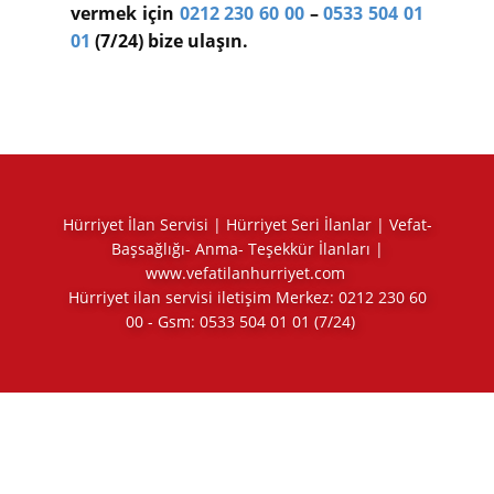
vermek için
0212 230 60 00
–
0533 504 01
01
(7/24) bize ulaşın.
Hürriyet İlan Servisi | Hürriyet Seri İlanlar | Vefat-
Başsağlığı- Anma- Teşekkür İlanları |
www.vefatilanhurriyet.com
Hürriyet ilan servisi iletişim Merkez:
0212 230 60
00
- Gsm:
0533 504 01 01
(7/24)