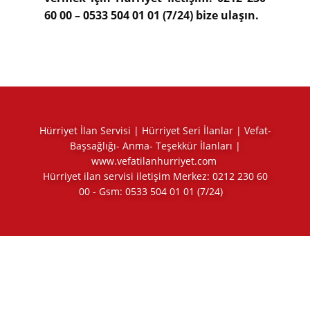
60 00 – 0533 504 01 01 (7/24) bize ulaşın.
Hürriyet İlan Servisi | Hürriyet Seri İlanlar | Vefat-
Başsağlığı- Anma- Teşekkür İlanları |
www.vefatilanhurriyet.com
Hürriyet ilan servisi iletişim Merkez:
0212 230 60
00
- Gsm:
0533 504 01 01
(7/24)