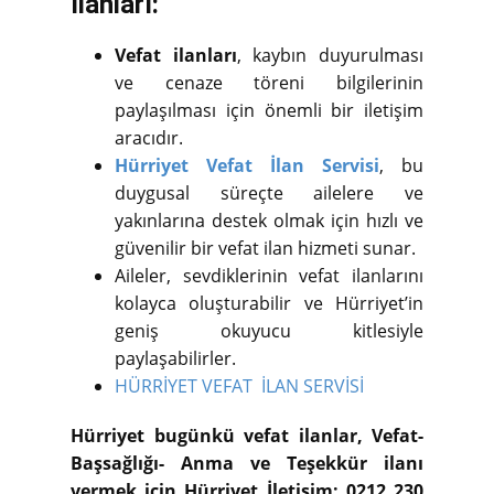
İlanları:
Vefat ilanları
, kaybın duyurulması
ve cenaze töreni bilgilerinin
paylaşılması için önemli bir iletişim
aracıdır.
Hürriyet Vefat İlan Servisi
, bu
duygusal süreçte ailelere ve
yakınlarına destek olmak için hızlı ve
güvenilir bir vefat ilan hizmeti sunar.
Aileler, sevdiklerinin vefat ilanlarını
kolayca oluşturabilir ve Hürriyet’in
geniş okuyucu kitlesiyle
paylaşabilirler.
HÜRRİYET VEFAT İLAN SERVİSİ
Hürriyet bugünkü vefat ilanlar, Vefat-
Başsağlığı- Anma ve Teşekkür ilanı
vermek için Hürriyet İletişim: 0212 230