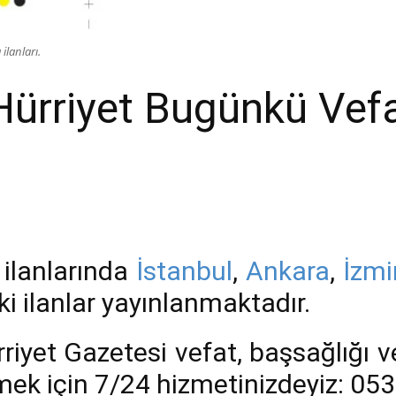
ilanları.
ürriyet Bugünkü Vefat
 ilanlarında
İstanbul
,
Ankara
,
İzmi
i ilanlar yayınlanmaktadır.
riyet Gazetesi vefat, başsağlığı v
rmek için 7/24 hizmetinizdeyiz: 05