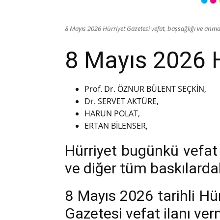
8 Mayıs 2026 Hürriyet Gazetesi vefat, başsağlığı ve anma 
8 Mayıs 2026 H
Prof. Dr. ÖZNUR BÜLENT SEÇKİN,
Dr. SERVET AKTÜRE,
HARUN POLAT,
ERTAN BİLENSER,
Hürriyet bugünkü vefat
ve diğer tüm baskılardak
8 Mayıs 2026 tarihli Hür
Gazetesi vefat ilanı ve