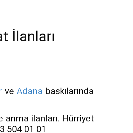
 İlanları
r
ve
Adana
baskılarında
e anma ilanları. Hürriyet
33 504 01 01