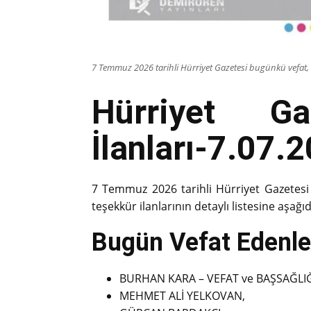
7 Temmuz 2026 tarihli Hürriyet Gazetesi bugünkü vefat, b
Hürriyet G
İlanları-7.07.
7 Temmuz 2026 tarihli Hürriyet Gazetesi 
teşekkür ilanlarının detaylı listesine aşağıd
Bugün Vefat Edenler
BURHAN KARA – VEFAT ve BAŞSAĞLIĞI
MEHMET ALİ YELKOVAN,