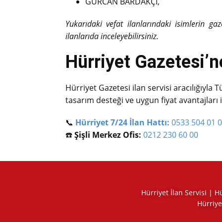
GÜRCAN BARDAKÇI,
Yukarıdaki vefat ilanlarındaki isimlerin ga
ilanlarıda inceleyebilirsiniz.
Hürriyet Gazetesi’ne
Hürriyet Gazetesi ilan servisi aracılığıyla T
tasarım desteği ve uygun fiyat avantajları 
📞
Hürriyet 7/24 İlan Hattı:
0533 504 01 
☎️
Şişli Merkez Ofis:
0212 230 60 00
Hürriyet İlan Servisi | 
Hürriye