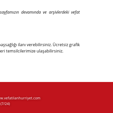
ı sayfamızın devamında ve arşivlerdeki vefat
şsağlığı ilanı verebilirsiniz. Ücretsiz grafik
eri temsilcilerimize ulaşabilirsiniz.
www.vefatilanhurriyet.com
(7/24)