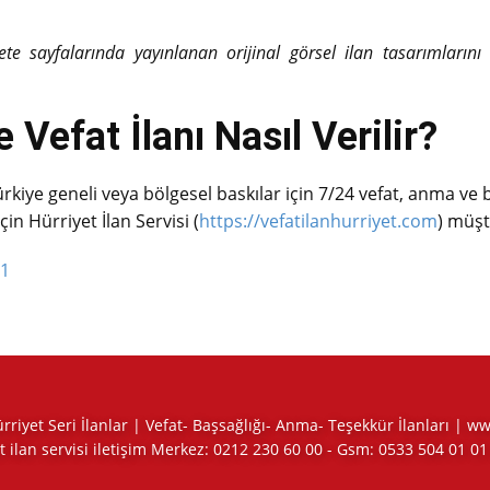
zete sayfalarında yayınlanan orijinal görsel ilan tasarımların
 Vefat İlanı Nasıl Verilir?
ürkiye geneli veya bölgesel baskılar için 7/24 vefat, anma ve ba
için
Hürriyet İlan Servisi
(
https://vefatilanhurriyet.com
) müşt
01
Hürriyet Seri İlanlar | Vefat- Başsağlığı- Anma- Teşekkür İlanları | 
t ilan servisi iletişim Merkez:
0212 230 60 00
- Gsm:
0533 504 01 01