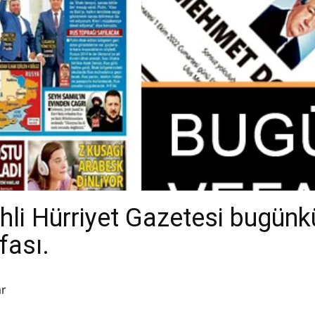
li Hürriyet Gazetesi bugünkü
fası.
ar