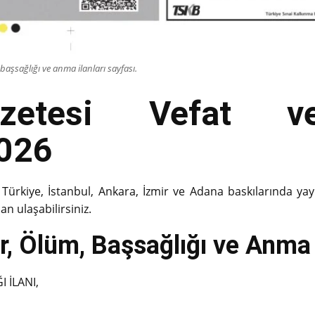
aşsağlığı ve anma ilanları sayfası.
azetesi Vefat ve
2026
Türkiye, İstanbul, Ankara, İzmir ve Adana baskılarında yay
an ulaşabilirsiniz.
, Ölüm, Başsağlığı ve Anma İ
 İLANI,