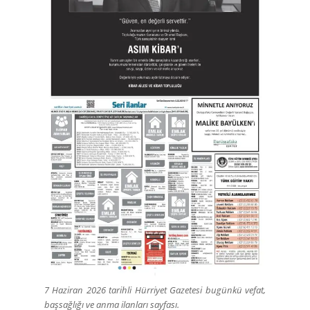
7 Haziran 2026 tarihli Hürriyet Gazetesi bugünkü vefat,
başsağlığı ve anma ilanları sayfası.