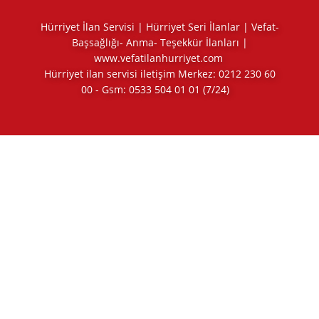
Hürriyet İlan Servisi | Hürriyet Seri İlanlar | Vefat-
Başsağlığı- Anma- Teşekkür İlanları |
www.vefatilanhurriyet.com
Hürriyet ilan servisi iletişim Merkez:
0212 230 60
00
- Gsm:
0533 504 01 01
(7/24)