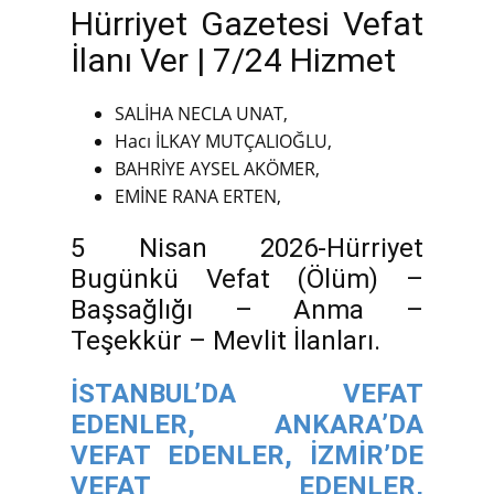
Hürriyet Gazetesi Vefat
İlanı Ver | 7/24 Hizmet
SALİHA NECLA UNAT,
Hacı İLKAY MUTÇALIOĞLU,
BAHRİYE AYSEL AKÖMER,
EMİNE RANA ERTEN,
5 Nisan 2026-Hürriyet
Bugünkü Vefat (Ölüm) –
Başsağlığı – Anma –
Teşekkür – Mevlit İlanları.
İSTANBUL’DA VEFAT
EDENLER,
ANKARA’DA
VEFAT EDENLER,
İZMİR’DE
VEFAT EDENLER,