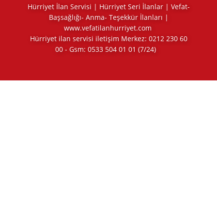
Hürriyet İlan Servisi | Hürriyet Seri İlanlar | Vefat-
Başsağlığı- Anma- Teşekkür İlanları |
www.vefatilanhurriyet.com
Hürriyet ilan servisi iletişim Merkez:
0212 230 60
00
- Gsm:
0533 504 01 01
(7/24)