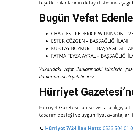
teşekkür ilanlarının detaylı listesine aşağıd
Bugün Vefat Edenler
CHARLES FREDERICK WILKINSON – VEF
ESTER ÇÖZGEN – BAŞSAĞLIĞI İLANI,
KUBİLAY BOZKURT – BAŞSAĞLIĞI İLAN
FATMA FEYZA AYRAL – BAŞSAĞLIĞI İL
Yukarıdaki vefat ilanlarındaki isimlerin ga
ilanlarıda inceleyebilirsiniz.
Hürriyet Gazetesi’ne
Hürriyet Gazetesi ilan servisi aracılığıyla T
tasarım desteği ve uygun fiyat avantajları 
📞
Hürriyet 7/24 İlan Hattı:
0533 504 01 