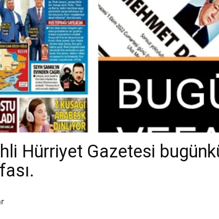
li Hürriyet Gazetesi bugünkü
fası.
ar