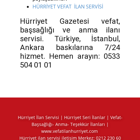
HÜRRİYET VEFAT İLAN SERVİSİ
Hürriyet Gazetesi vefat,
başsağlığı ve anma ilanı
servisi. Türkiye, İstanbul,
Ankara baskılarına 7/24
hizmet. Hemen arayın: 0533
504 01 01
Hürriyet İlan Servisi | Hürriyet Seri İlanlar | Vefat-
Başsağlığı- Anma- Teşekkür İlanları |
www.vefatilanhurriyet.com
Hürriyet ilan servisi iletişim Merkez:
0212 230 60