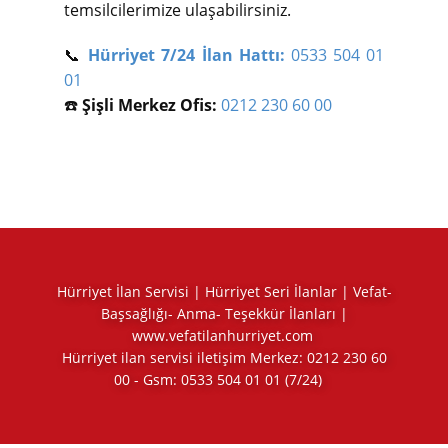
temsilcilerimize ulaşabilirsiniz.
📞
Hürriyet 7/24 İlan Hattı:
0533 504 01
01
☎️
Şişli Merkez Ofis:
0212 230 60 00
Hürriyet İlan Servisi | Hürriyet Seri İlanlar | Vefat-
Başsağlığı- Anma- Teşekkür İlanları |
www.vefatilanhurriyet.com
Hürriyet ilan servisi iletişim Merkez:
0212 230 60
00
- Gsm:
0533 504 01 01
(7/24)