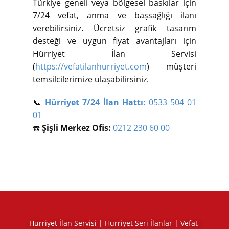
Türkiye geneli veya bölgesel baskılar için
7/24 vefat, anma ve başsağlığı ilanı
verebilirsiniz. Ücretsiz grafik tasarım
desteği ve uygun fiyat avantajları için
Hürriyet İlan Servisi
(
https://vefatilanhurriyet.com
) müşteri
temsilcilerimize ulaşabilirsiniz.
📞
Hürriyet 7/24 İlan Hattı:
0533 504 01
01
☎️
Şişli Merkez Ofis:
0212 230 60 00
Hürriyet İlan Servisi | Hürriyet Seri İlanlar | Vefat-