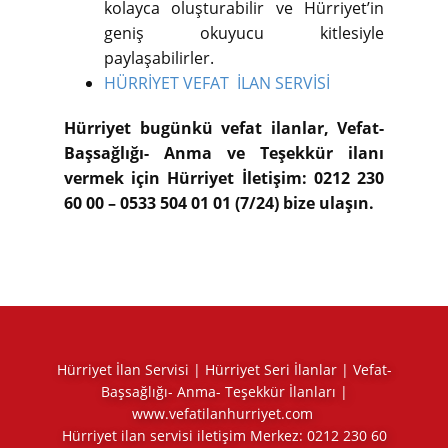
kolayca oluşturabilir ve Hürriyet’in
geniş okuyucu kitlesiyle
paylaşabilirler.
HÜRRİYET VEFAT İLAN SERVİSİ
Hürriyet bugünkü vefat ilanlar, Vefat-
Başsağlığı- Anma ve Teşekkür ilanı
vermek için Hürriyet İletişim: 0212 230
60 00 – 0533 504 01 01 (7/24) bize ulaşın.
Hürriyet İlan Servisi | Hürriyet Seri İlanlar | Vefat-
Başsağlığı- Anma- Teşekkür İlanları |
www.vefatilanhurriyet.com
Hürriyet ilan servisi iletişim Merkez:
0212 230 60