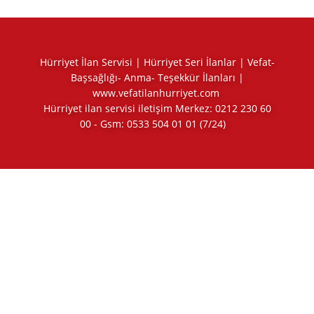
Hürriyet İlan Servisi | Hürriyet Seri İlanlar | Vefat-
Başsağlığı- Anma- Teşekkür İlanları |
www.vefatilanhurriyet.com
Hürriyet ilan servisi iletişim Merkez:
0212 230 60
00
- Gsm:
0533 504 01 01
(7/24)