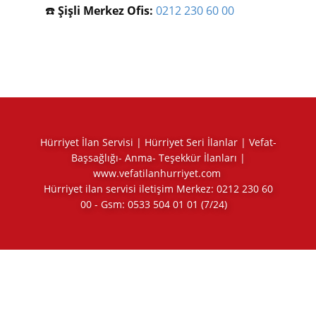
☎️
Şişli Merkez Ofis:
0212 230 60 00
Hürriyet İlan Servisi | Hürriyet Seri İlanlar | Vefat-
Başsağlığı- Anma- Teşekkür İlanları |
www.vefatilanhurriyet.com
Hürriyet ilan servisi iletişim Merkez:
0212 230 60
00
- Gsm:
0533 504 01 01
(7/24)