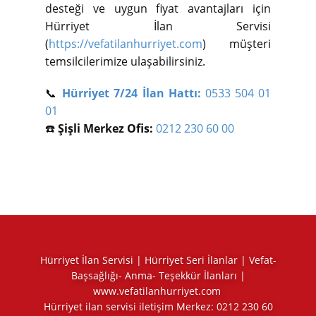
desteği ve uygun fiyat avantajları için
Hürriyet İlan Servisi
(
https://vefatilanhurriyet.com
) müşteri
temsilcilerimize ulaşabilirsiniz.
📞
Hürriyet 7/24 İlan Hattı:
0533 504 01
01
☎️
Şişli Merkez Ofis:
0212 230 60 00
Hürriyet İlan Servisi | Hürriyet Seri İlanlar | Vefat-
Başsağlığı- Anma- Teşekkür İlanları |
www.vefatilanhurriyet.com
Hürriyet ilan servisi iletişim Merkez:
0212 230 60