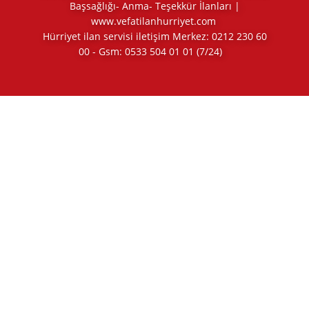
Başsağlığı- Anma- Teşekkür İlanları |
www.vefatilanhurriyet.com
Hürriyet ilan servisi iletişim Merkez:
0212 230 60
00
- Gsm:
0533 504 01 01
(7/24)