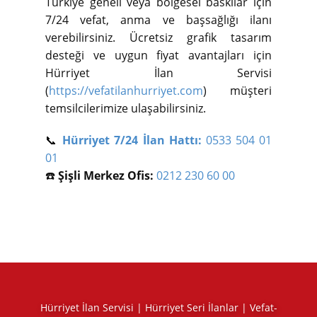
Türkiye geneli veya bölgesel baskılar için
7/24 vefat, anma ve başsağlığı ilanı
verebilirsiniz. Ücretsiz grafik tasarım
desteği ve uygun fiyat avantajları için
Hürriyet İlan Servisi
(
https://vefatilanhurriyet.com
) müşteri
temsilcilerimize ulaşabilirsiniz.
📞
Hürriyet 7/24 İlan Hattı:
0533 504 01
01
☎️
Şişli Merkez Ofis:
0212 230 60 00
Hürriyet İlan Servisi | Hürriyet Seri İlanlar | Vefat-